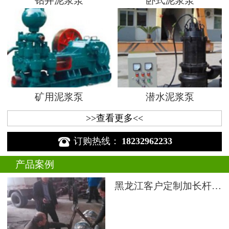
钻井泥浆泵
卧式泥浆泵
矿用泥浆泵
潜水泥浆泵
>>查看更多<<

订购热线：
18232962233
产品案例
黑龙江客户定制加长杆液下渣浆泵