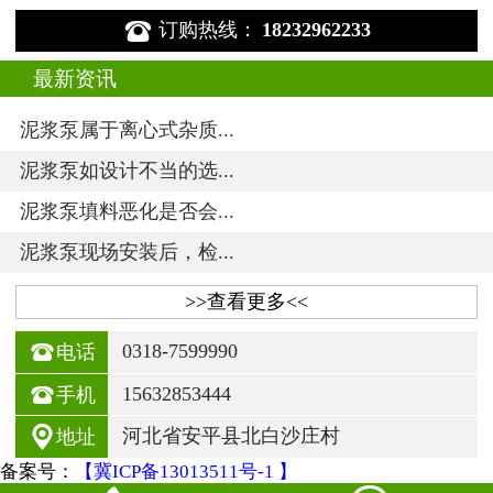

订购热线：
18232962233
最新资讯
泥浆泵属于离心式杂质...
泥浆泵如设计不当的选...
泥浆泵填料恶化是否会...
泥浆泵现场安装后，检...
>>查看更多<<

0318-7599990
电话

15632853444
手机

河北省安平县北白沙庄村
地址
备案号：
【冀ICP备13013511号-1 】