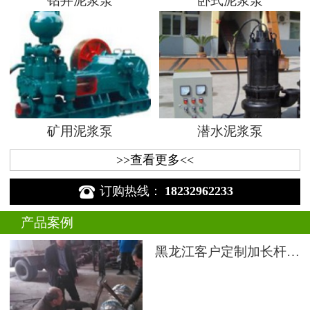
钻井泥浆泵
卧式泥浆泵
矿用泥浆泵
潜水泥浆泵
>>查看更多<<

订购热线：
18232962233
产品案例
黑龙江客户定制加长杆液下渣浆泵