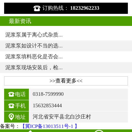

订购热线：
18232962233
最新资讯
泥浆泵属于离心式杂质...
泥浆泵如设计不当的选...
泥浆泵填料恶化是否会...
泥浆泵现场安装后，检...
>>查看更多<<

0318-7599990
电话

15632853444
手机

河北省安平县北白沙庄村
地址
备案号：
【冀ICP备13013511号-1 】