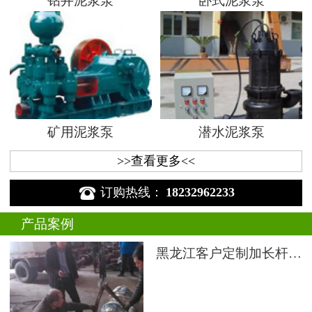
钻井泥浆泵
卧式泥浆泵
矿用泥浆泵
潜水泥浆泵
>>查看更多<<

订购热线：
18232962233
产品案例
黑龙江客户定制加长杆液下渣浆泵