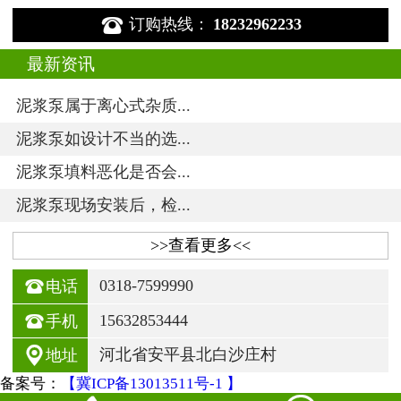

订购热线：
18232962233
最新资讯
泥浆泵属于离心式杂质...
泥浆泵如设计不当的选...
泥浆泵填料恶化是否会...
泥浆泵现场安装后，检...
>>查看更多<<

0318-7599990
电话

15632853444
手机

河北省安平县北白沙庄村
地址
备案号：
【冀ICP备13013511号-1 】