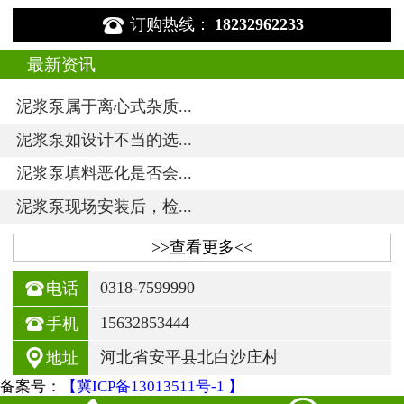

订购热线：
18232962233
最新资讯
泥浆泵属于离心式杂质...
泥浆泵如设计不当的选...
泥浆泵填料恶化是否会...
泥浆泵现场安装后，检...
>>查看更多<<

0318-7599990
电话

15632853444
手机

河北省安平县北白沙庄村
地址
备案号：
【冀ICP备13013511号-1 】