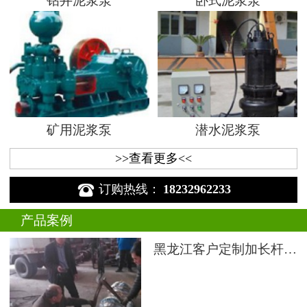
钻井泥浆泵
卧式泥浆泵
矿用泥浆泵
潜水泥浆泵
>>查看更多<<

订购热线：
18232962233
产品案例
黑龙江客户定制加长杆液下渣浆泵