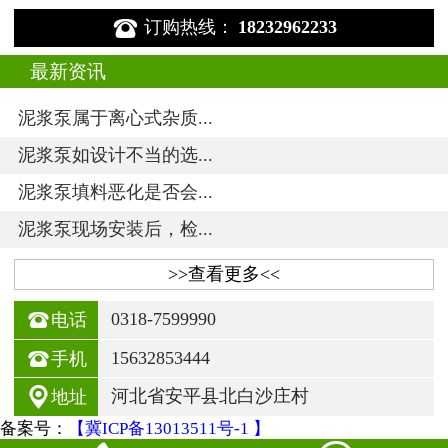

订购热线：
18232962233
最新资讯
泥浆泵属于离心式杂质...
泥浆泵如设计不当的选...
泥浆泵填料恶化是否会...
泥浆泵现场安装后，检...
>>查看更多<<

0318-7599990
电话

15632853444
手机

河北省安平县北白沙庄村
地址
备案号：
【冀ICP备13013511号-1 】