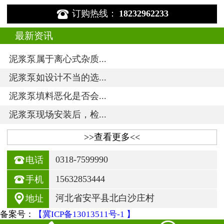

订购热线：
18232962233
最新资讯
泥浆泵属于离心式杂质...
泥浆泵如设计不当的选...
泥浆泵填料恶化是否会...
泥浆泵现场安装后，检...
>>查看更多<<

0318-7599990
电话

15632853444
手机

河北省安平县北白沙庄村
地址
备案号：
【冀ICP备13013511号-1 】