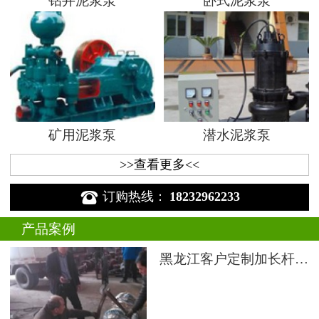
钻井泥浆泵
卧式泥浆泵
矿用泥浆泵
潜水泥浆泵
>>查看更多<<

订购热线：
18232962233
产品案例
黑龙江客户定制加长杆液下渣浆泵