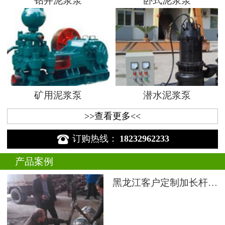
钻井泥浆泵
卧式泥浆泵
矿用泥浆泵
潜水泥浆泵
>>查看更多<<

订购热线：
18232962233
产品案例
黑龙江客户定制加长杆液下渣浆泵