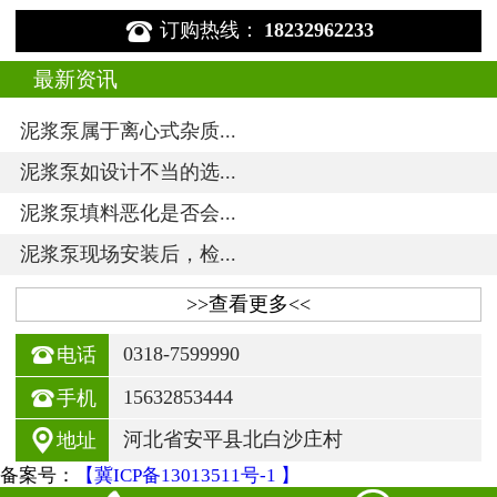

订购热线：
18232962233
最新资讯
泥浆泵属于离心式杂质...
泥浆泵如设计不当的选...
泥浆泵填料恶化是否会...
泥浆泵现场安装后，检...
>>查看更多<<

0318-7599990
电话

15632853444
手机

河北省安平县北白沙庄村
地址
备案号：
【冀ICP备13013511号-1 】